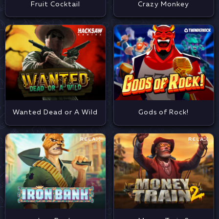
Fruit Cocktail
Crazy Monkey
Wanted Dead or A Wild
Gods of Rock!