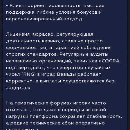
⦁ Клиентоориентированность. Быстрая
поддержка, гибкие условия бонусов и
персонализированный подход.
Лицензия Кюрасао, регулирующая
деятельность казино, стала не просто
формальностью, а гарантией соблюдения
строгих стандартов. Регулярные аудиты
независимых организаций, таких как eCOGRA,
подтверждают, что генератор случайных
чисел (RNG) в играх Вавады работает
корректно, а выплаты осуществляются без
задержек.
На тематических форумах игроки часто
отмечают, что даже в периоды высокой
нагрузки платформа сохраняет стабильность,
а редкие технические сбои оперативно
устраняются.