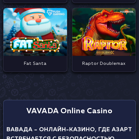
Fat Santa
Raptor Doublemax
VAVADA Online Casino
ВАВАДА – ОНЛАЙН-КАЗИНО, ГДЕ АЗАРТ
ВСТРЕЧАЕТСЯ С БЕЗОПАСНОСТЬЮ