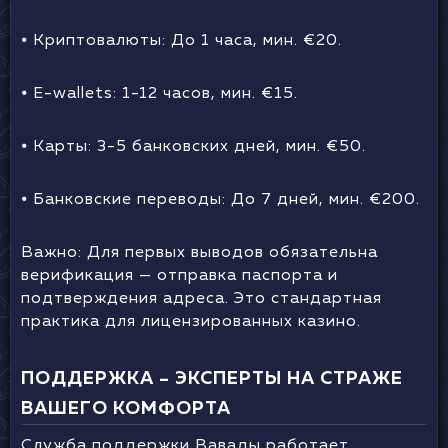
⦁ Криптовалюты: До 1 часа, мин. €20.
⦁ E-wallets: 1-12 часов, мин. €15.
⦁ Карты: 3-5 банковских дней, мин. €50.
⦁ Банковские переводы: До 7 дней, мин. €200.
Важно: Для первых выводов обязательна
верификация — отправка паспорта и
подтверждения адреса. Это стандартная
практика для лицензированных казино.
ПОДДЕРЖКА – ЭКСПЕРТЫ НА СТРАЖЕ
ВАШЕГО КОМФОРТА
Служба поддержки Вавады работает