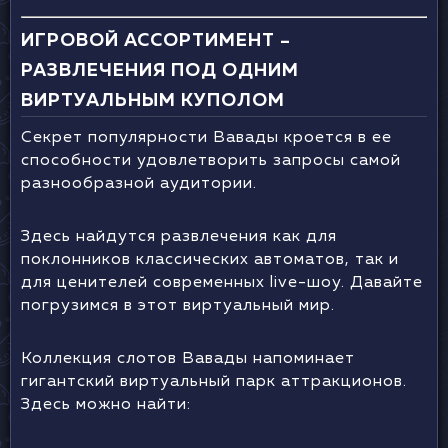
ИГРОВОЙ АССОРТИМЕНТ –
РАЗВЛЕЧЕНИЯ ПОД ОДНИМ
ВИРТУАЛЬНЫМ КУПОЛОМ
Секрет популярности Вавады кроется в ее
способности удовлетворить запросы самой
разнообразной аудитории.
Здесь найдутся развлечения как для
поклонников классических автоматов, так и
для ценителей современных live-шоу. Давайте
погрузимся в этот виртуальный мир.
Коллекция слотов Вавады напоминает
гигантский виртуальный парк аттракционов.
Здесь можно найти: