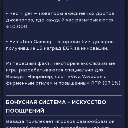
⦁ Red Tiger — новаторы ежедневных дропов
джекпотов, где каждый час разыгрываются
€10,000.
⦁ Evolution Gaming — «короли» live-дилеров,
получившие 15 наград EGR за инновации.
Интересный факт: некоторые эксклюзивные
игры разрабатываются специально для
Вавады. Например, слот «Viva Vavada» с
фирменным стилем и повышенным RTP (97.1%).
БОНУСНАЯ СИСТЕМА – ИСКУССТВО
ПООЩРЕНИЙ
Вавада привлекает игроков разнообразной