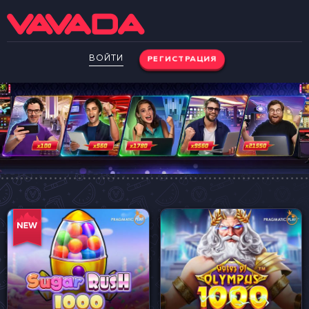
ВОЙТИ
РЕГИСТРАЦИЯ