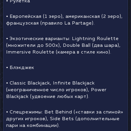
⦁ Рулетка
⦁ Европейская (1 зеро), американская (2 зеро),
французская (правило La Partage).
⦁ Экзотические варианты: Lightning Roulette
(множители до 500x), Double Ball (два шара),
Immersive Roulette (камера в стиле кино).
⦁ Блэкджек
⦁ Classic Blackjack, Infinite Blackjack
(неограниченное число игроков), Power
Blackjack (удвоение любых карт).
⦁ Спецрежимы: Bet Behind («ставки за спиной»
других игроков), Side Bets (дополнительные
пари на комбинации).