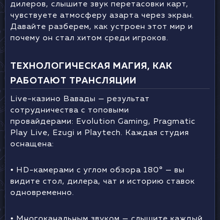
дилеров, слышите звук перетасовки карт,
чувствуете атмосферу азарта через экран.
Давайте разберем, как устроен этот мир и
почему он стал хитом среди игроков.
ТЕХНОЛОГИЧЕСКАЯ МАГИЯ, КАК
РАБОТАЮТ ТРАНСЛЯЦИИ
Live-казино Вавады — результат
сотрудничества с топовыми
провайдерами: Evolution Gaming, Pragmatic
Play Live, Ezugi и Playtech. Каждая студия
оснащена:
⦁ HD-камерами с углом обзора 180° — вы
видите стол, дилера, чат и историю ставок
одновременно.
⦁ Многоканальным звуком — слышите каждый