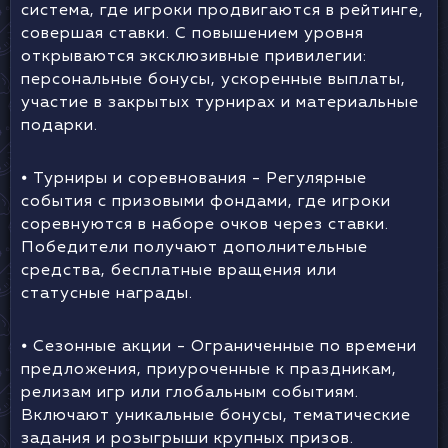
система, где игроки продвигаются в рейтинге,
совершая ставки. С повышением уровня
открываются эксклюзивные привилегии:
персональные бонусы, ускоренные выплаты,
участие в закрытых турнирах и материальные
подарки.
⦁ Турниры и соревнования - Регулярные
события с призовыми фондами, где игроки
соревнуются в наборе очков через ставки.
Победители получают дополнительные
средства, бесплатные вращения или
статусные награды.
⦁ Сезонные акции - Ограниченные по времени
предложения, приуроченные к праздникам,
релизам игр или глобальным событиям.
Включают уникальные бонусы, тематические
задания и розыгрыши крупных призов.