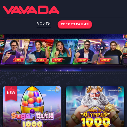
ВОЙТИ
РЕГИСТРАЦИЯ