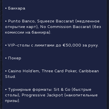
⦁ Баккара
⦁ Punto Banco, Squeeze Baccarat (медленное
открытие карт), No Commission Baccarat (без
комиссии на банкира).
⦁ VIP-столы с лимитами до €50,000 за руку.
⦁ Покер
⦁ Casino Hold’em, Three Card Poker, Caribbean
Stud.
⦁ Турнирные форматы: Sit & Go (быстрые
столы), Progressive Jackpot (накопительные
призы).