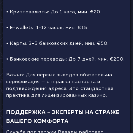
⦁ Криптовалюты: До 1 часа, мин. €20.
⦁ E-wallets: 1-12 часов, мин. €15.
⦁ Карты: 3-5 банковских дней, мин. €50.
⦁ Банковские переводы: До 7 дней, мин. €200.
Важно: Для первых выводов обязательна
верификация — отправка паспорта и
подтверждения адреса. Это стандартная
практика для лицензированных казино.
ПОДДЕРЖКА – ЭКСПЕРТЫ НА СТРАЖЕ
ВАШЕГО КОМФОРТА
Служба поддержки Вавады работает