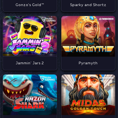
Gonzo's Gold™
Sparky and Shortz
Jammin' Jars 2
Pyramyth