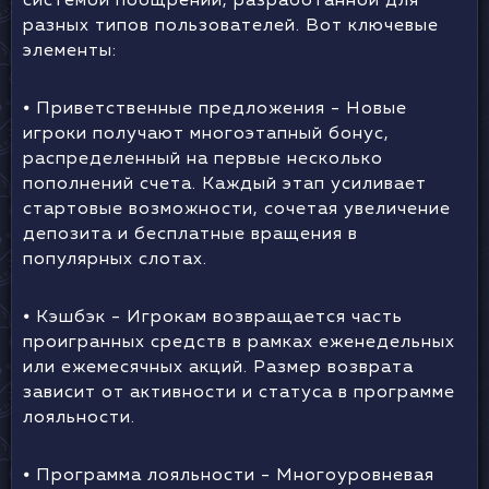
системой поощрений, разработанной для
разных типов пользователей. Вот ключевые
элементы:
⦁ Приветственные предложения - Новые
игроки получают многоэтапный бонус,
распределенный на первые несколько
пополнений счета. Каждый этап усиливает
стартовые возможности, сочетая увеличение
депозита и бесплатные вращения в
популярных слотах.
⦁ Кэшбэк - Игрокам возвращается часть
проигранных средств в рамках еженедельных
или ежемесячных акций. Размер возврата
зависит от активности и статуса в программе
лояльности.
⦁ Программа лояльности - Многоуровневая