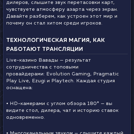
дилеров, слышите звук перетасовки карт,
чувствуете атмосферу азарта через экран.
Давайте разберем, как устроен этот мир и
почему он стал хитом среди игроков.
ТЕХНОЛОГИЧЕСКАЯ МАГИЯ, КАК
РАБОТАЮТ ТРАНСЛЯЦИИ
Live-казино Вавады — результат
сотрудничества с топовыми
провайдерами: Evolution Gaming, Pragmatic
Play Live, Ezugi и Playtech. Каждая студия
оснащена:
⦁ HD-камерами с углом обзора 180° — вы
видите стол, дилера, чат и историю ставок
одновременно.
⦁ Многоканальным звуком — слышите каждый