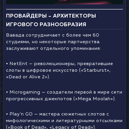
ПРОВАЙДЕРЫ – АРХИТЕКТОРЫ
ИГРОВОГО РАЗНООБРАЗИЯ
Вавада сотрудничает с более чем 60
студиями, но некоторые партнерства
заслуживают отдельного упоминания:
⦁ NetEnt — революционеры, превратившие
слоты в цифровое искусство («Starburst»,
«Dead or Alive 2»).
⦁ Microgaming — создатели первой в мире сети
прогрессивных джекпотов («Mega Moolah»).
⦁ Play’n GO — мастера сюжетных слотов с
мифологическими и литературными отсылками
(«Book of Dead», «Legacy of Dead»).