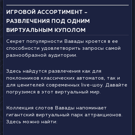
ИГРОВОЙ АССОРТИМЕНТ –
РАЗВЛЕЧЕНИЯ ПОД ОДНИМ
ВИРТУАЛЬНЫМ КУПОЛОМ
Секрет популярности Вавады кроется в ее
способности удовлетворить запросы самой
разнообразной аудитории.
Здесь найдутся развлечения как для
поклонников классических автоматов, так и
для ценителей современных live-шоу. Давайте
погрузимся в этот виртуальный мир.
Коллекция слотов Вавады напоминает
гигантский виртуальный парк аттракционов.
Здесь можно найти: