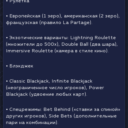
⦁ Рулетка
⦁ Европейская (1 зеро), американская (2 зеро),
французская (правило La Partage).
⦁ Экзотические варианты: Lightning Roulette
(множители до 500x), Double Ball (два шара),
Immersive Roulette (камера в стиле кино).
⦁ Блэкджек
⦁ Classic Blackjack, Infinite Blackjack
(неограниченное число игроков), Power
Blackjack (удвоение любых карт).
⦁ Спецрежимы: Bet Behind («ставки за спиной»
других игроков), Side Bets (дополнительные
пари на комбинации).